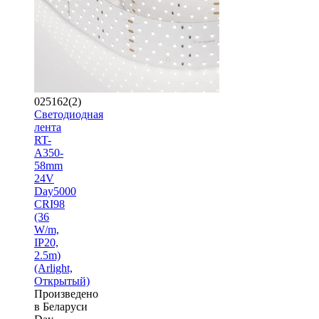
025162(2)
Светодиодная
лента
RT-
A350-
58mm
24V
Day5000
CRI98
(36
W/m,
IP20,
2.5m)
(Arlight,
Открытый)
Произведено
в Беларуси