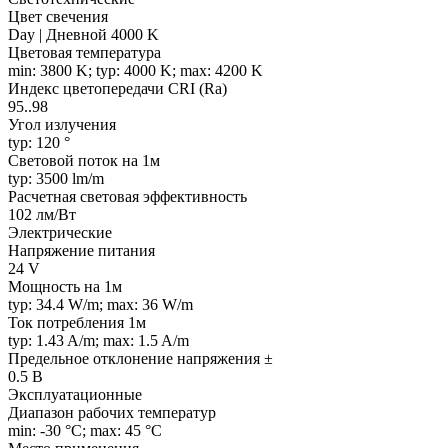
Цвет свечения
Day | Дневной 4000 K
Цветовая температура
min: 3800 K; typ: 4000 K; max: 4200 K
Индекс цветопередачи CRI (Ra)
95..98
Угол излучения
typ: 120 °
Световой поток на 1м
typ: 3500 lm/m
Расчетная световая эффективность
102 лм/Вт
Электрические
Напряжение питания
24 V
Мощность на 1м
typ: 34.4 W/m; max: 36 W/m
Ток потребления 1м
typ: 1.43 A/m; max: 1.5 A/m
Предельное отклонение напряжения ±
0.5 В
Эксплуатационные
Диапазон рабочих температур
min: -30 °C; max: 45 °C