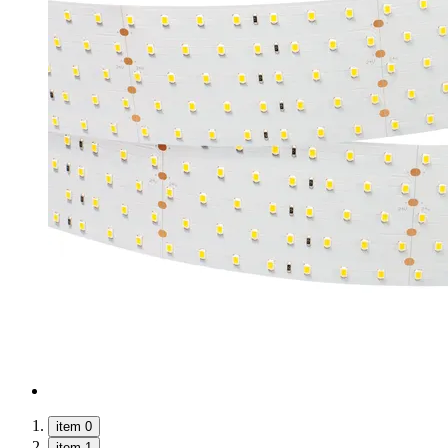
item 0
item 1