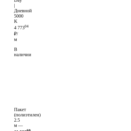
Day
|
Дневной
5000
K
04
4 773
₽/
м
В
наличии
Пакет
(полиэтилен)
2.5
м —
60