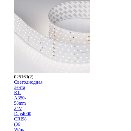
025163(2)
Светодиодная
лента
RT-
A350-
58mm
24V
Day4000
CRI98
(36
W/m,