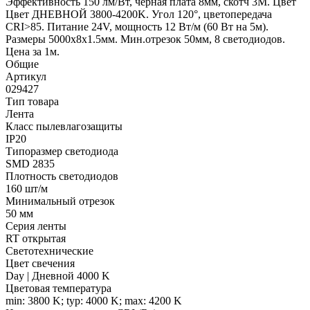
Эффективность 150 лм/Вт, черная плата 8мм, скотч 3М. Цвет
Цвет ДНЕВНОЙ 3800-4200K. Угол 120°, цветопередача
CRI>85. Питание 24V, мощность 12 Вт/м (60 Вт на 5м).
Размеры 5000х8х1.5мм. Мин.отрезок 50мм, 8 светодиодов.
Цена за 1м.
Общие
Артикул
029427
Тип товара
Лента
Класс пылевлагозащиты
IP20
Типоразмер светодиода
SMD 2835
Плотность светодиодов
160 шт/м
Минимальный отрезок
50 мм
Серия ленты
RT открытая
Светотехнические
Цвет свечения
Day | Дневной 4000 K
Цветовая температура
min: 3800 K; typ: 4000 K; max: 4200 K