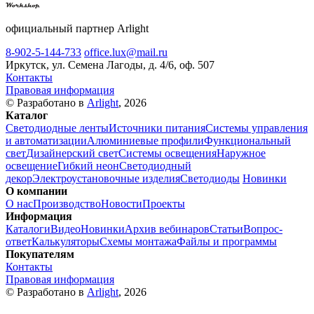
официальный партнер Arlight
8-902-5-144-733
office.lux@mail.ru
Иркутск, ул. Семена Лагоды, д. 4/6, оф. 507
Контакты
Правовая информация
© Разработано в
Arlight
, 2026
Каталог
Светодиодные ленты
Источники питания
Системы управления
и автоматизации
Алюминиевые профили
Функциональный
свет
Дизайнерский свет
Системы освещения
Наружное
освещение
Гибкий неон
Светодиодный
декор
Электроустановочные изделия
Светодиоды
Новинки
О компании
О нас
Производство
Новости
Проекты
Информация
Каталоги
Видео
Новинки
Архив вебинаров
Статьи
Вопрос-
ответ
Калькуляторы
Схемы монтажа
Файлы и программы
Покупателям
Контакты
Правовая информация
© Разработано в
Arlight
, 2026