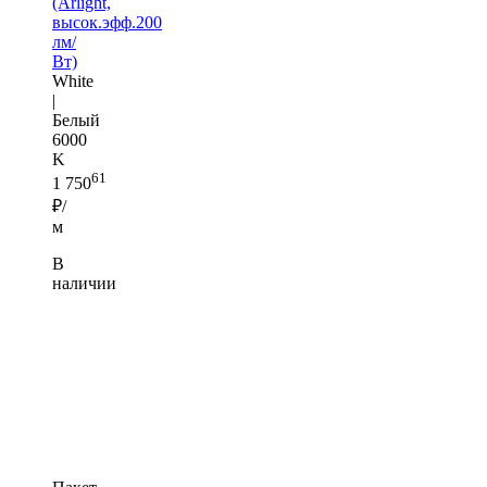
(Arlight,
высок.эфф.200
лм/
Вт)
White
|
Белый
6000
K
61
1 750
₽/
м
В
наличии