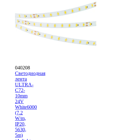
040208
Светодиодная
лента
ULTRA-
C72-
10mm
24V
White6000
(7.2
W/m,
IP20,
5630,
5m)