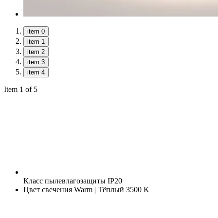
item 0
item 1
item 2
item 3
item 4
Item 1 of 5
Класс пылевлагозащиты
IP20
Цвет свечения
Warm | Тёплый 3500 K