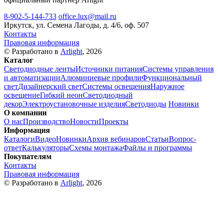
8-902-5-144-733
office.lux@mail.ru
Иркутск, ул. Семена Лагоды, д. 4/6, оф. 507
Контакты
Правовая информация
© Разработано в
Arlight
, 2026
Каталог
Светодиодные ленты
Источники питания
Системы управления
и автоматизации
Алюминиевые профили
Функциональный
свет
Дизайнерский свет
Системы освещения
Наружное
освещение
Гибкий неон
Светодиодный
декор
Электроустановочные изделия
Светодиоды
Новинки
О компании
О нас
Производство
Новости
Проекты
Информация
Каталоги
Видео
Новинки
Архив вебинаров
Статьи
Вопрос-
ответ
Калькуляторы
Схемы монтажа
Файлы и программы
Покупателям
Контакты
Правовая информация
© Разработано в
Arlight
, 2026