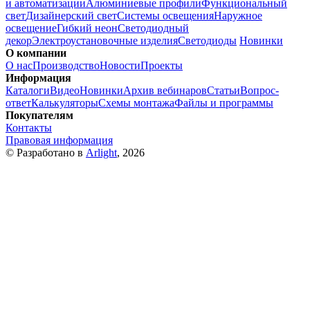
и автоматизации
Алюминиевые профили
Функциональный
свет
Дизайнерский свет
Системы освещения
Наружное
освещение
Гибкий неон
Светодиодный
декор
Электроустановочные изделия
Светодиоды
Новинки
О компании
О нас
Производство
Новости
Проекты
Информация
Каталоги
Видео
Новинки
Архив вебинаров
Статьи
Вопрос-
ответ
Калькуляторы
Схемы монтажа
Файлы и программы
Покупателям
Контакты
Правовая информация
© Разработано в
Arlight
, 2026