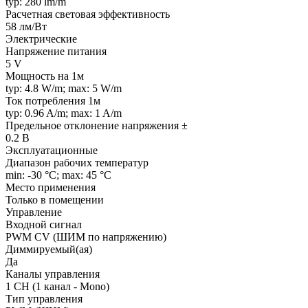
typ: 280 lm/m
Расчетная световая эффективность
58 лм/Вт
Электрические
Напряжение питания
5 V
Мощность на 1м
typ: 4.8 W/m; max: 5 W/m
Ток потребления 1м
typ: 0.96 A/m; max: 1 A/m
Предельное отклонение напряжения ±
0.2 В
Эксплуатационные
Диапазон рабочих температур
min: -30 °C; max: 45 °C
Место применения
Только в помещении
Управление
Входной сигнал
PWM СV (ШИМ по напряжению)
Диммируемый(ая)
Да
Каналы управления
1 CH (1 канал - Mono)
Тип управления