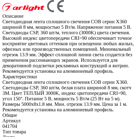
Описание
Светодиодная лента сплошного свечения COB серии X360
шириной 8 мм, мощностью 5 Вт/м. Напряжение питания 5 В.
Светодиоды CSP, 360 шт/м, теплого (3000K) цвета свечения.
Высокий индекс цветопередачи CRI>90 обеспечивает точное
восприятие цветовых оттенков при освещении любых жилых,
офисных или производственных помещений. Минимальный
отрезок 13.9 мм. Эффект сплошной линии света создается без
применения рассеивающих экранов. Используется для
декоративной подсветки рекламных конструкций и витрин.
Рекомендуется установка на алюминиевый профиль.
Характеристики
Светодиодная лента сплошного свечения COB серии X360.
Светодиоды CSP, 360 шт/м, белая плата шириной 8 мм, скотч
3M. Цвет ТЕПЛЫЙ 3000K, индекс цветопередачи CRI>90,
угол 150°. Питание 5 В, мощность 5 Вт/м (25 Вт на 5 м).
Размеры 5000х8х1.8 мм. Мин. отрезок 13.9 мм. Цена за 1 м.
Рекомендуется установка на алюминиевый профиль.
Общие
Артикул
041704
Тип товара