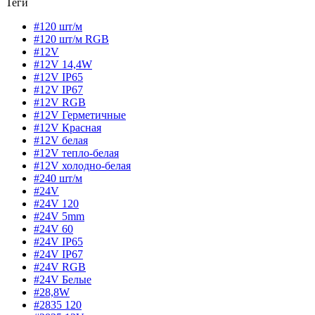
Теги
#120 шт/м
#120 шт/м RGB
#12V
#12V 14,4W
#12V IP65
#12V IP67
#12V RGB
#12V Герметичные
#12V Красная
#12V белая
#12V тепло-белая
#12V холодно-белая
#240 шт/м
#24V
#24V 120
#24V 5mm
#24V 60
#24V IP65
#24V IP67
#24V RGB
#24V Белые
#28,8W
#2835 120