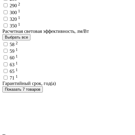
2
290
1
300
1
320
1
350
Расчетная световая эффективность, лм/Вт
Выбрать все
2
58
1
59
1
60
1
63
1
65
1
71
Гарантийный срок, год(а)
Показать 7 товаров