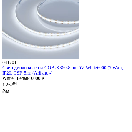
041701
Светодиодная лента COB-X360-8mm 5V White6000 (5 W/m,
IP20, CSP, 5m) (Arlight, -)
White | Белый 6000 K
84
1 262
₽/м