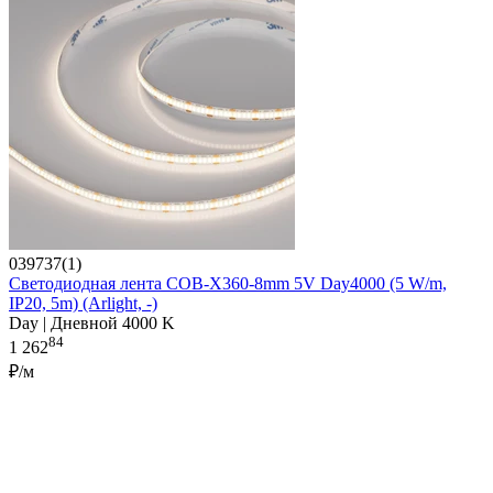
039737(1)
Светодиодная лента COB-X360-8mm 5V Day4000 (5 W/m,
IP20, 5m) (Arlight, -)
Day | Дневной 4000 K
84
1 262
₽/м