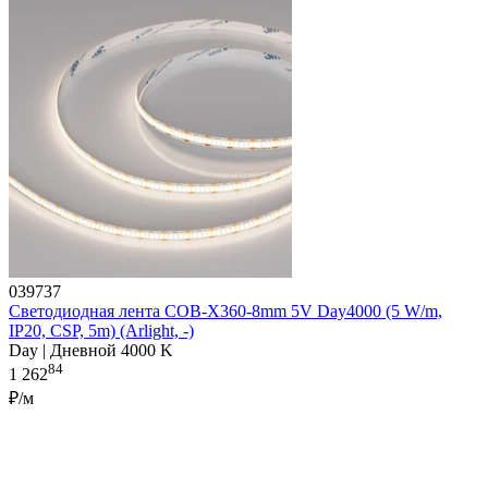
039737
Светодиодная лента COB-X360-8mm 5V Day4000 (5 W/m,
IP20, CSP, 5m) (Arlight, -)
Day | Дневной 4000 K
84
1 262
₽/м