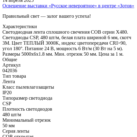
14 апреля 2025
Освещение выставки «Русское невероятное» в центре «Зотов»
Правильный свет — залог вашего успеха!
Характеристики
Светодиодная лента сплошного свечения COB серии X480.
Светодиоды CSP, 480 шт/м, белая плата шириной 6 мм, скотч
3M. Цвет ТЕПЛЫЙ 3000K, индекс цветопередачи CRI>90,
угол 180°. Питание 24 В, мощность 6 Вт/м (30 Вт на 5 м).
Размеры 5000х6х1.8 мм. Мин. отрезок 50 мм. Цена за 1 м.
Общие
Артикул
042036
Тип товара
Лента
Класс пылевлагозащиты
IP20
Типоразмер светодиода
CSP
Плотность светодиодов
480 шт/м
Минимальный отрезок
50 мм
Серия ленты
COB открытая