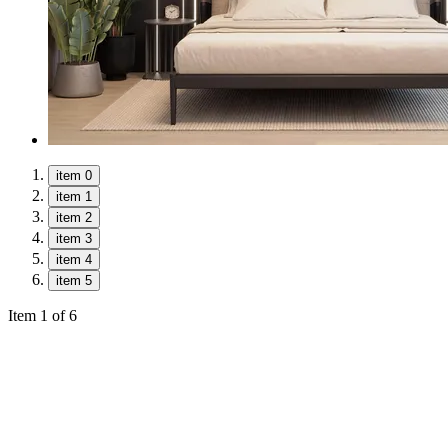
item 0
item 1
item 2
item 3
item 4
item 5
Item 1 of 6