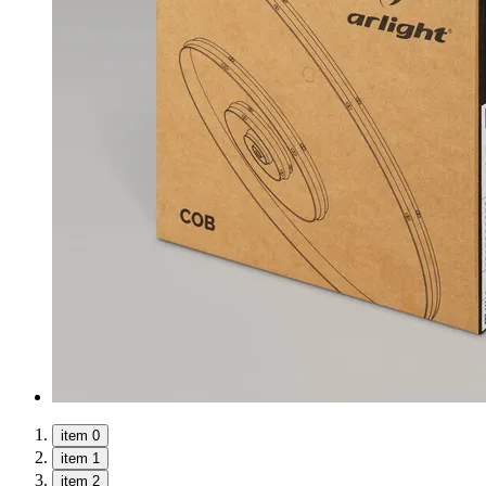
item 0
item 1
item 2