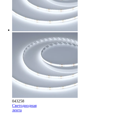
043258
Светодиодная
лента