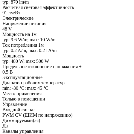
typ: 870 lm/m
Расчетная световая эффективность
91 лм/Вт
Электрические
Напряжение питания
48 V
Мощность на 1м
typ: 9.6 W/m; max: 10 W/m
Ток потребления 1м
typ: 0.2 A/m; max: 0.21 A/m
Мощность
typ: 480 W; max: 500 W
Предельное отклонение напряжения ±
0.5 В
Эксплуатационные
Диапазон рабочих температур
min: -30 °C; max: 45 °C
Место применения
Только в помещении
Управление
Входной сигнал
PWM СV (ШИМ по напряжению)
Диммируемый(ая)
Да
Каналы управления