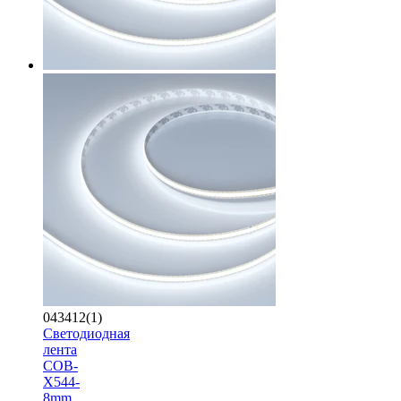
043412(1)
Светодиодная
лента
COB-
X544-
8mm