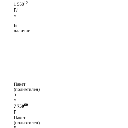
12
1 550
₽/
м
В
наличии
Пакет
(полиэтилен)
5
м —
60
7 750
₽
Пакет
(полиэтилен)
5