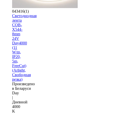
043416(1)
Светодиодная
лента
COB-
X544-
8mm
24V
Day4000
(11
W/m,
IP20,
5m,
FreeCut)
(Arlight,
Свободная
резка)
Произведено
в Беларуси
Day
|
Дневной
4000
K