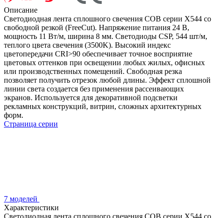
Описание
Светодиодная лента сплошного свечения COB серии X544 со
свободной резкой (FreeCut). Напряжение питания 24 В,
мощность 11 Вт/м, ширина 8 мм. Светодиоды CSP, 544 шт/м,
теплого цвета свечения (3500K). Высокий индекс
цветопередачи CRI>90 обеспечивает точное восприятие
цветовых оттенков при освещении любых жилых, офисных
или производственных помещений. Свободная резка
позволяет получить отрезок любой длины. Эффект сплошной
линии света создается без применения рассеивающих
экранов. Используется для декоративной подсветки
рекламных конструкций, витрин, сложных архитектурных
форм.
Страница серии
7 моделей
Характеристики
Светодиодная лента сплошного свечения COB серии X544 со