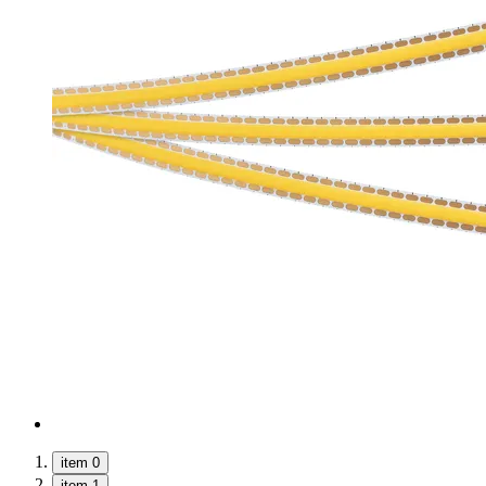
item 0
item 1