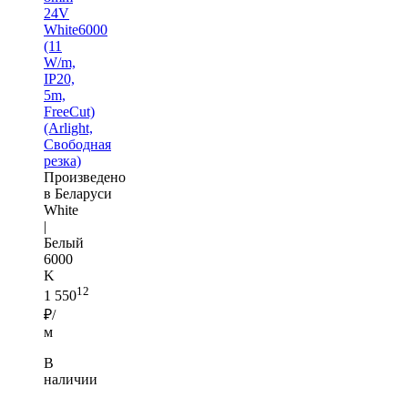
24V
White6000
(11
W/m,
IP20,
5m,
FreeCut)
(Arlight,
Свободная
резка)
Произведено
в Беларуси
White
|
Белый
6000
K
12
1 550
₽/
м
В
наличии