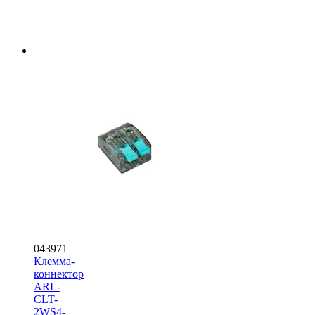
043971
Клемма-
коннектор
ARL-
CLT-
2WS4-