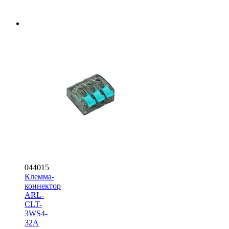
044015
Клемма-
коннектор
ARL-
CLT-
3WS4-
32A