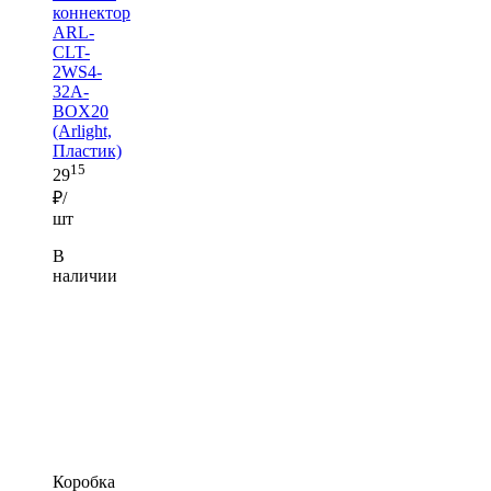
коннектор
ARL-
CLT-
2WS4-
32A-
BOX20
(Arlight,
Пластик)
15
29
₽/
шт
В
наличии
Коробка