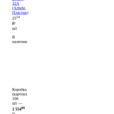
32A
(Arlight,
Пластик)
54
25
₽/
шт
В
наличии
Коробка
(картон)
100
шт —
00
2 554