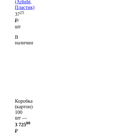
(Arlight,
Пластик)
25
37
₽/
шт
В
наличии
Коробка
(картон)
100
шт —
00
3 725
₽