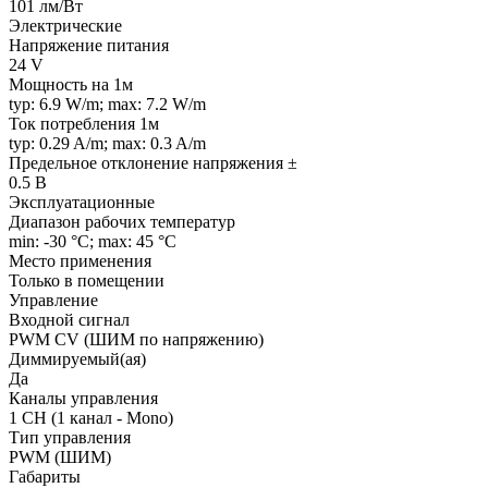
101 лм/Вт
Электрические
Напряжение питания
24 V
Мощность на 1м
typ: 6.9 W/m; max: 7.2 W/m
Ток потребления 1м
typ: 0.29 A/m; max: 0.3 A/m
Предельное отклонение напряжения ±
0.5 В
Эксплуатационные
Диапазон рабочих температур
min: -30 °C; max: 45 °C
Место применения
Только в помещении
Управление
Входной сигнал
PWM СV (ШИМ по напряжению)
Диммируемый(ая)
Да
Каналы управления
1 CH (1 канал - Mono)
Тип управления
PWM (ШИМ)
Габариты