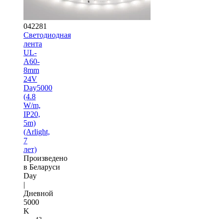
042281
Светодиодная
лента
UL-
A60-
8mm
24V
Day5000
(4.8
W/m,
IP20,
5m)
(Arlight,
7
лет)
Произведено
в Беларуси
Day
|
Дневной
5000
K