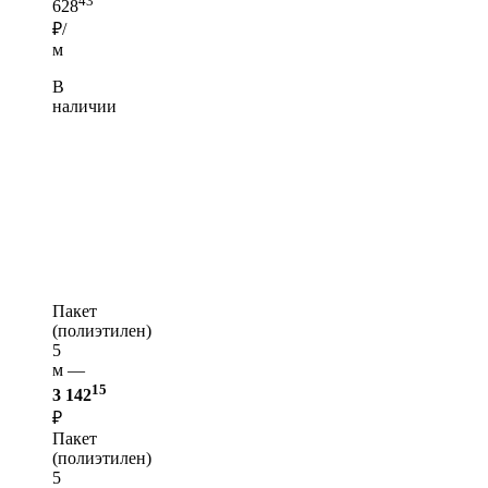
43
628
₽/
м
В
наличии
Пакет
(полиэтилен)
5
м —
15
3 142
₽
Пакет
(полиэтилен)
5