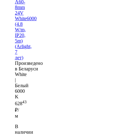
A60-
8mm
24V
White6000
(4.8
W/m,
IP20,
5m)
(Arlight,
7
лет)
Произведено
в Беларуси
White
|
Белый
6000
K
43
628
₽/
м
В
наличии