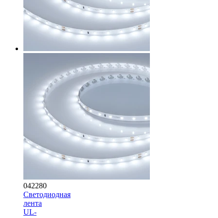
042280
Светодиодная
лента
UL-