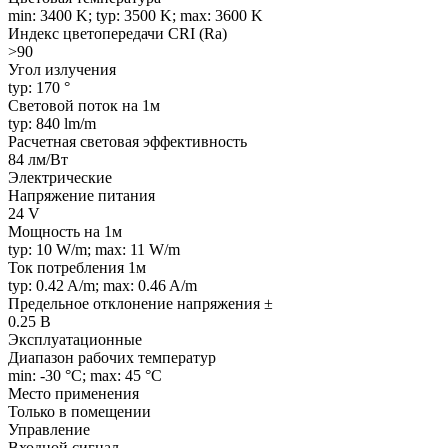
min: 3400 K; typ: 3500 K; max: 3600 K
Индекс цветопередачи CRI (Ra)
>90
Угол излучения
typ: 170 °
Световой поток на 1м
typ: 840 lm/m
Расчетная световая эффективность
84 лм/Вт
Электрические
Напряжение питания
24 V
Мощность на 1м
typ: 10 W/m; max: 11 W/m
Ток потребления 1м
typ: 0.42 A/m; max: 0.46 A/m
Предельное отклонение напряжения ±
0.25 В
Эксплуатационные
Диапазон рабочих температур
min: -30 °C; max: 45 °C
Место применения
Только в помещении
Управление
Входной сигнал