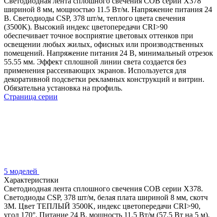
Светодиодная лента сплошного свечения COB серии X378
шириной 8 мм, мощностью 11.5 Вт/м. Напряжение питания 24
В. Светодиоды CSP, 378 шт/м, теплого цвета свечения
(3500K). Высокий индекс цветопередачи CRI>90
обеспечивает точное восприятие цветовых оттенков при
освещении любых жилых, офисных или производственных
помещений. Напряжение питания 24 В, минимальный отрезок
55.55 мм. Эффект сплошной линии света создается без
применения рассеивающих экранов. Используется для
декоративной подсветки рекламных конструкций и витрин.
Обязательна установка на профиль.
Страница серии
5 моделей
Характеристики
Светодиодная лента сплошного свечения COB серии X378.
Светодиоды CSP, 378 шт/м, белая плата шириной 8 мм, скотч
3M. Цвет ТЕПЛЫЙ 3500K, индекс цветопередачи CRI>90,
угол 170°. Питание 24 В, мощность 11.5 Вт/м (57.5 Вт на 5 м).