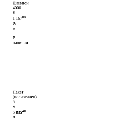
Дневной
4000
K
08
1 167
₽/
м
В
наличии
Пакет
(полиэтилен)
5
м —
40
5 835
₽