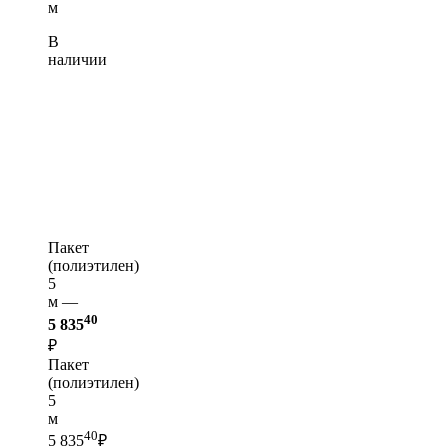
м
В
наличии
Пакет
(полиэтилен)
5
м —
40
5 835
₽
Пакет
(полиэтилен)
5
м
40
5 835
₽