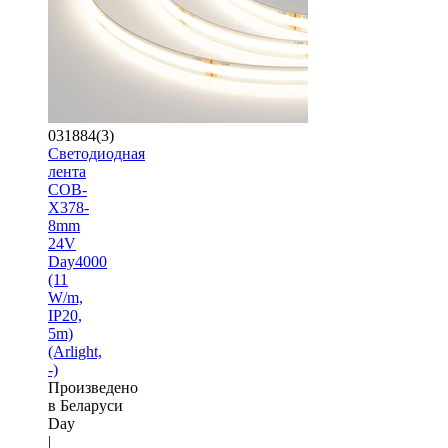
031884(3)
Светодиодная
лента
COB-
X378-
8mm
24V
Day4000
(11
W/m,
IP20,
5m)
(Arlight,
-)
Произведено
в Беларуси
Day
|