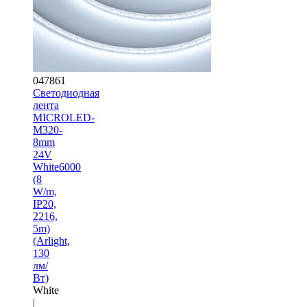
047861
Светодиодная
лента
MICROLED-
M320-
8mm
24V
White6000
(8
W/m,
IP20,
2216,
5m)
(Arlight,
130
лм/
Вт)
White
|