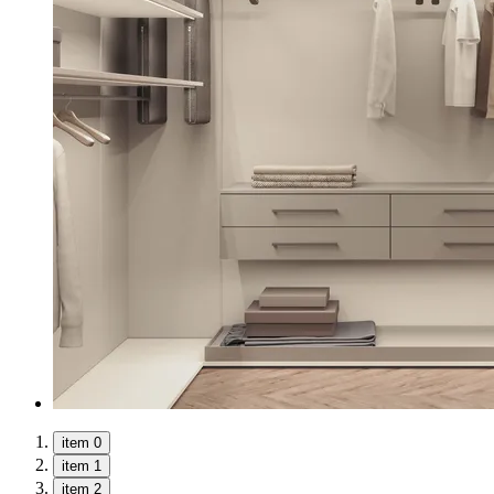
item 0
item 1
item 2