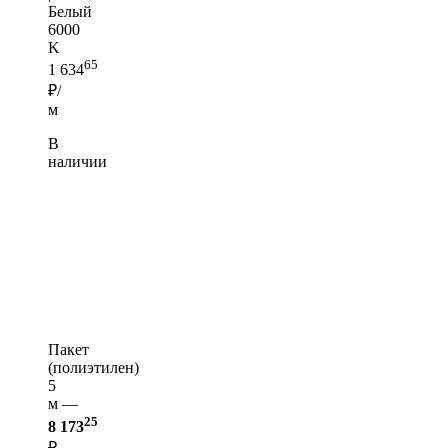
Белый
6000
K
65
1 634
₽/
м
В
наличии
Пакет
(полиэтилен)
5
м —
25
8 173
₽