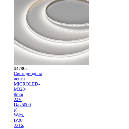
047862
Светодиодная
лента
MICROLED-
M320-
8mm
24V
Day5000
(8
W/m,
IP20,
2216,