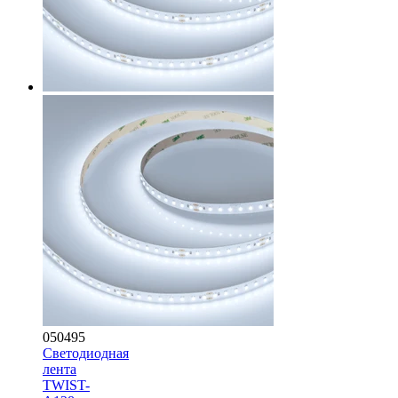
050495
Светодиодная
лента
TWIST-