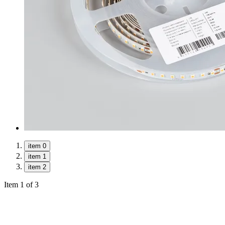
item 0
item 1
item 2
Item 1 of 3