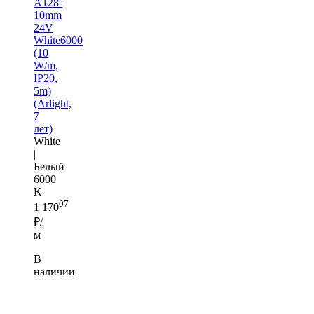
A128-
10mm
24V
White6000
(10
W/m,
IP20,
5m)
(Arlight,
7
лет)
White
|
Белый
6000
K
07
1 170
₽/
м
В
наличии