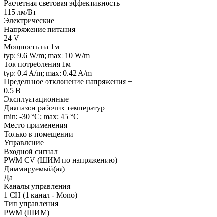
Расчетная световая эффективность
115 лм/Вт
Электрические
Напряжение питания
24 V
Мощность на 1м
typ: 9.6 W/m; max: 10 W/m
Ток потребления 1м
typ: 0.4 A/m; max: 0.42 A/m
Предельное отклонение напряжения ±
0.5 В
Эксплуатационные
Диапазон рабочих температур
min: -30 °C; max: 45 °C
Место применения
Только в помещении
Управление
Входной сигнал
PWM СV (ШИМ по напряжению)
Диммируемый(ая)
Да
Каналы управления
1 CH (1 канал - Mono)
Тип управления
PWM (ШИМ)