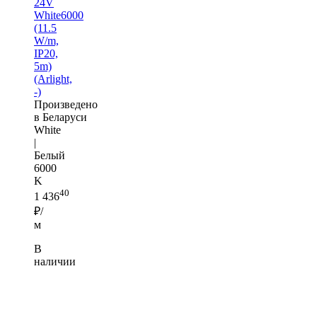
24V
White6000
(11.5
W/m,
IP20,
5m)
(Arlight,
-)
Произведено
в Беларуси
White
|
Белый
6000
K
40
1 436
₽/
м
В
наличии