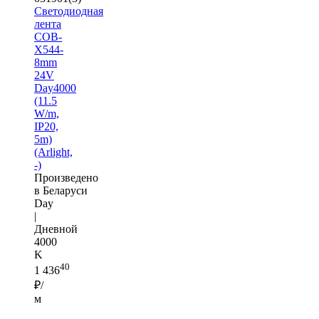
Светодиодная
лента
COB-
X544-
8mm
24V
Day4000
(11.5
W/m,
IP20,
5m)
(Arlight,
-)
Произведено
в Беларуси
Day
|
Дневной
4000
K
40
1 436
₽/
м