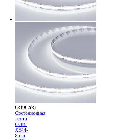
031902(3)
Светодиодная
лента
COB-
X544-
8mm