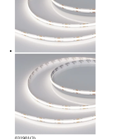
031901(3)