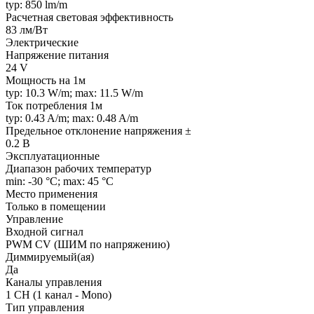
typ: 850 lm/m
Расчетная световая эффективность
83 лм/Вт
Электрические
Напряжение питания
24 V
Мощность на 1м
typ: 10.3 W/m; max: 11.5 W/m
Ток потребления 1м
typ: 0.43 A/m; max: 0.48 A/m
Предельное отклонение напряжения ±
0.2 В
Эксплуатационные
Диапазон рабочих температур
min: -30 °C; max: 45 °C
Место применения
Только в помещении
Управление
Входной сигнал
PWM СV (ШИМ по напряжению)
Диммируемый(ая)
Да
Каналы управления
1 CH (1 канал - Mono)
Тип управления