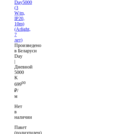
Day5000
(3
W/m,
IP20,
10m)
(Arlight,
7
лет)
Произведено
в Беларуси
Day
|
Дневной
5000
K
00
699
₽/
м
Нет
в
наличии
Пакет
(полиэтилен)