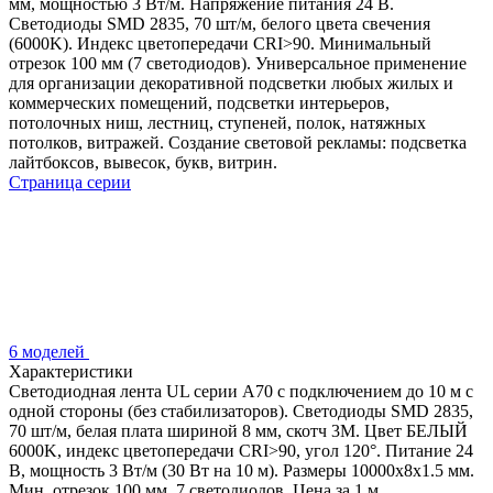
мм, мощностью 3 Вт/м. Напряжение питания 24 В.
Светодиоды SMD 2835, 70 шт/м, белого цвета свечения
(6000K). Индекс цветопередачи CRI>90. Минимальный
отрезок 100 мм (7 светодиодов). Универсальное применение
для организации декоративной подсветки любых жилых и
коммерческих помещений, подсветки интерьеров,
потолочных ниш, лестниц, ступеней, полок, натяжных
потолков, витражей. Создание световой рекламы: подсветка
лайтбоксов, вывесок, букв, витрин.
Страница серии
6 моделей
Характеристики
Светодиодная лента UL серии A70 с подключением до 10 м с
одной стороны (без стабилизаторов). Светодиоды SMD 2835,
70 шт/м, белая плата шириной 8 мм, скотч 3M. Цвет БЕЛЫЙ
6000K, индекс цветопередачи CRI>90, угол 120°. Питание 24
В, мощность 3 Вт/м (30 Вт на 10 м). Размеры 10000x8x1.5 мм.
Мин. отрезок 100 мм, 7 светодиодов. Цена за 1 м.