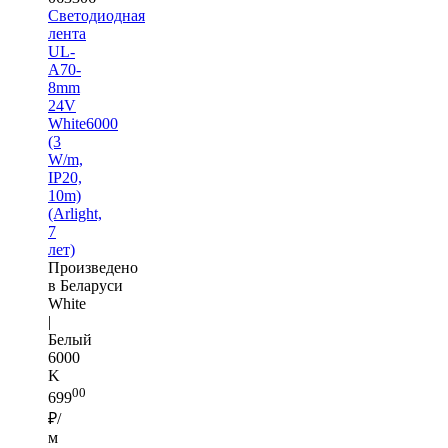
Светодиодная
лента
UL-
A70-
8mm
24V
White6000
(3
W/m,
IP20,
10m)
(Arlight,
7
лет)
Произведено
в Беларуси
White
|
Белый
6000
K
00
699
₽/
м