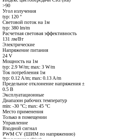
>90
Угол излучения
typ: 120 °
Световой поток на 1м
typ: 380 lm/m
Расчетная световая эффективность
131 лм/Вт
Электрические
Напряжение питания
24 V
Мощность на 1м
typ: 2.9 W/m; max: 3 W/m
Ток потребления 1м
typ: 0.12 A/m; max: 0.13 A/m
Предельное отклонение напряжения ±
0.5 В
Эксплуатационные
Диапазон рабочих температур
min: -30 °C; max: 45 °C
Место применения
Только в помещении
Управление
Входной сигнал
PWM СV (ШИМ по напряжению)