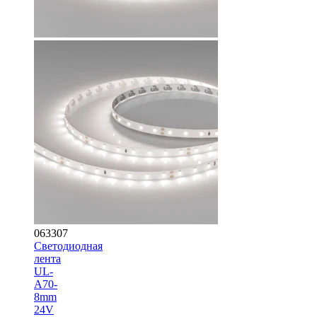
063307
Светодиодная
лента
UL-
A70-
8mm
24V