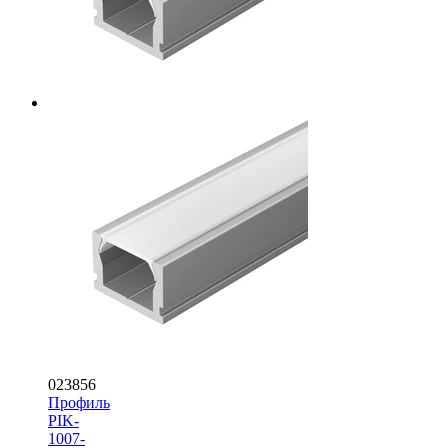
023856
Профиль
PIK-
1007-