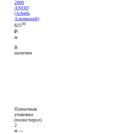
2000
ANOD
(Arlight,
Алюминий)
30
825
₽/
м
В
наличии
Пленочная
упаковка
(полистирол)
2
м —