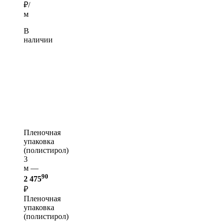
₽/
м
В
наличии
Пленочная
упаковка
(полистирол)
3
м —
90
2 475
₽
Пленочная
упаковка
(полистирол)