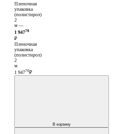
Пленочная
упаковка
(полистирол)
2
м —
70
1 947
₽
Пленочная
упаковка
(полистирол)
2
м
70
1 947
₽
В корзину