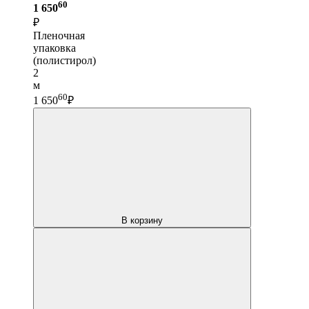
60
1 650
₽
Пленочная
упаковка
(полистирол)
2
м
60
1 650
₽
В корзину