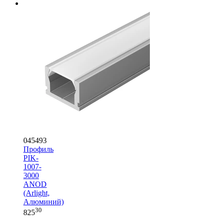
045493
Профиль
PIK-
1007-
3000
ANOD
(Arlight,
Алюминий)
30
825