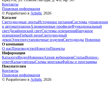
Контакты
Правовая информация
© Разработано в
Arlight
, 2026
Каталог
Светодиодные ленты
Источники питания
Системы управления
и автоматизации
Алюминиевые профили
Функциональный
свет
Дизайнерский свет
Системы освещения
Наружное
освещение
Гибкий неон
Светодиодный
декор
Электроустановочные изделия
Светодиоды
Новинки
О компании
О нас
Производство
Новости
Проекты
Информация
Каталоги
Видео
Новинки
Архив вебинаров
Статьи
Вопрос-
ответ
Калькуляторы
Схемы монтажа
Файлы и программы
Покупателям
Контакты
Правовая информация
© Разработано в
Arlight
, 2026