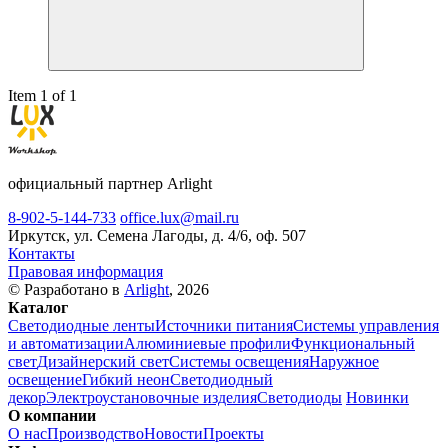
Item 1 of 1
официальный партнер Arlight
8-902-5-144-733
office.lux@mail.ru
Иркутск, ул. Семена Лагоды, д. 4/6, оф. 507
Контакты
Правовая информация
© Разработано в
Arlight
, 2026
Каталог
Светодиодные ленты
Источники питания
Системы управления
и автоматизации
Алюминиевые профили
Функциональный
свет
Дизайнерский свет
Системы освещения
Наружное
освещение
Гибкий неон
Светодиодный
декор
Электроустановочные изделия
Светодиоды
Новинки
О компании
О нас
Производство
Новости
Проекты