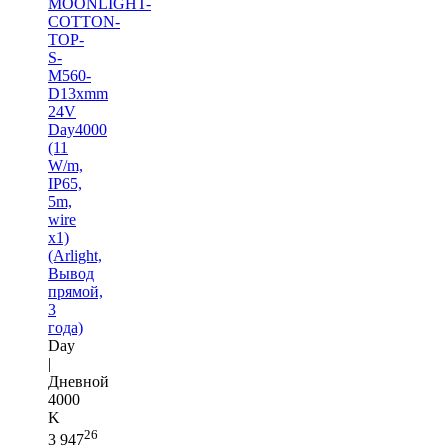
MOONLIGHT-
COTTON-
TOP-
S-
M560-
D13xmm
24V
Day4000
(11
W/m,
IP65,
5m,
wire
x1)
(Arlight,
Вывод
прямой,
3
года)
Day
|
Дневной
4000
K
26
3 947