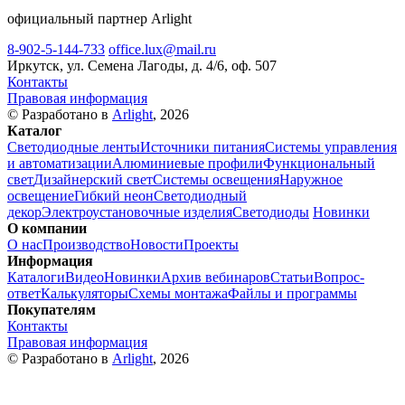
официальный партнер Arlight
8-902-5-144-733
office.lux@mail.ru
Иркутск, ул. Семена Лагоды, д. 4/6, оф. 507
Контакты
Правовая информация
© Разработано в
Arlight
, 2026
Каталог
Светодиодные ленты
Источники питания
Системы управления
и автоматизации
Алюминиевые профили
Функциональный
свет
Дизайнерский свет
Системы освещения
Наружное
освещение
Гибкий неон
Светодиодный
декор
Электроустановочные изделия
Светодиоды
Новинки
О компании
О нас
Производство
Новости
Проекты
Информация
Каталоги
Видео
Новинки
Архив вебинаров
Статьи
Вопрос-
ответ
Калькуляторы
Схемы монтажа
Файлы и программы
Покупателям
Контакты
Правовая информация
© Разработано в
Arlight
, 2026