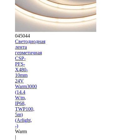
045044
Светодиодная
лента
герметичная
CSP-
PFS-
X480-
10mm
24V
Warm3000
(14.4
W/m,
IP68,
TWP100,
5m)
(Arlight,
-)
Warm
|