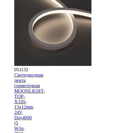
051132
Светодиодная
лента
герметичная
MOONLIGHT-
TOP-
X320-
13x12mm
24V
Day4000
(5
W/m,