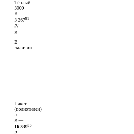
Тёплый
3000
K
81
3 267
₽/
м
В
наличии
Пакет
(полиэтилен)
5
м —
05
16 339
₽