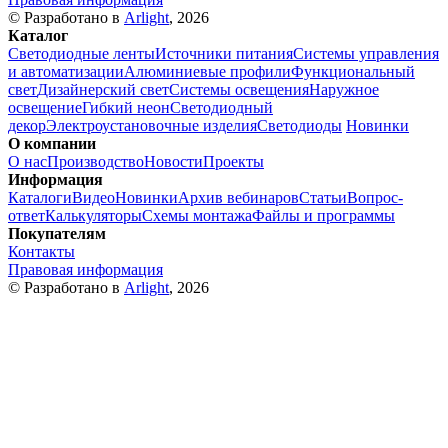
© Разработано в
Arlight
, 2026
Каталог
Светодиодные ленты
Источники питания
Системы управления
и автоматизации
Алюминиевые профили
Функциональный
свет
Дизайнерский свет
Системы освещения
Наружное
освещение
Гибкий неон
Светодиодный
декор
Электроустановочные изделия
Светодиоды
Новинки
О компании
О нас
Производство
Новости
Проекты
Информация
Каталоги
Видео
Новинки
Архив вебинаров
Статьи
Вопрос-
ответ
Калькуляторы
Схемы монтажа
Файлы и программы
Покупателям
Контакты
Правовая информация
© Разработано в
Arlight
, 2026