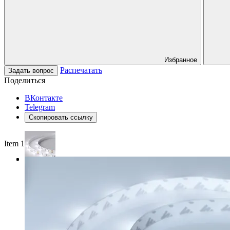
Избранное
Распечатать
Задать вопрос
Поделиться
ВКонтакте
Telegram
Скопировать ссылку
Item 1 of 4