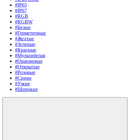
#IP65
#IP67
#RGB
#RGBW
#Белые
#Герметичные
#Желтые
#Зеленые
#Красные
#Мультибелая
#Оранжевые
#Открытые
#Розовые
#Синие
#Узкие
#Широкие