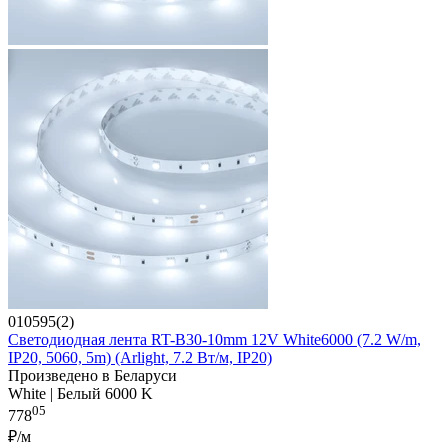
010595(2)
Светодиодная лента RT-B30-10mm 12V White6000 (7.2 W/m,
IP20, 5060, 5m) (Arlight, 7.2 Вт/м, IP20)
Произведено в Беларуси
White | Белый 6000 K
05
778
₽/м