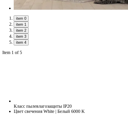
item 0
item 1
item 2
item 3
item 4
Item 1 of 5
Класс пылевлагозащиты
IP20
Цвет свечения
White | Белый 6000 K