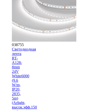
038755
Светодиодная
лента
RT-
A128-
8mm
24V
White6000
(9.6
W/m,
IP20,
2835,
5m)
(Arlight,
высок.эфф.150