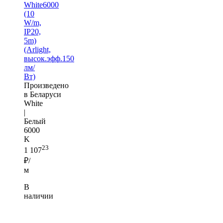
White6000
(10
W/m,
IP20,
5m)
(Arlight,
высок.эфф.150
лм/
Вт)
Произведено
в Беларуси
White
|
Белый
6000
K
23
1 107
₽/
м
В
наличии