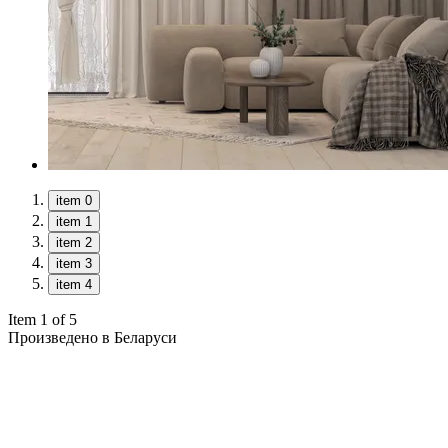
item 0
item 1
item 2
item 3
item 4
Item 1 of 5
Произведено в Беларуси