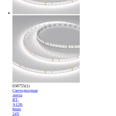
038755(1)
Светодиодная
лента
RT-
A128-
8mm
24V