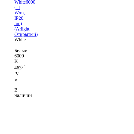
White6000
(11
W/m,
IP20,
5m)
(Arlight,
Открытый)
White
|
Белый
6000
K
84
463
₽/
м
В
наличии