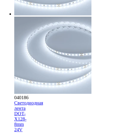
040186
Светодиодная
лента
DOT-
X128-
8mm
24V