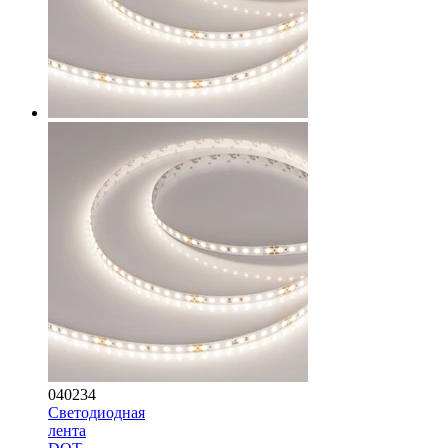
040234
Светодиодная
лента