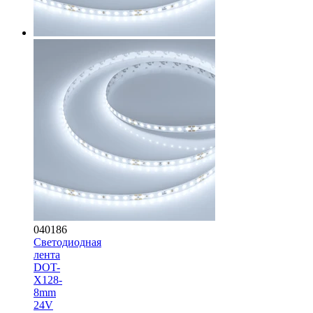
040186
Светодиодная
лента
DOT-
X128-
8mm
24V