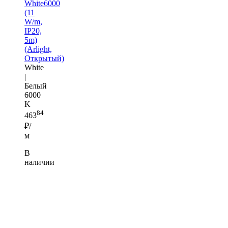
White6000
(11
W/m,
IP20,
5m)
(Arlight,
Открытый)
White
|
Белый
6000
K
84
463
₽/
м
В
наличии