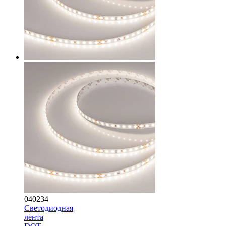
040234
Светодиодная
лента