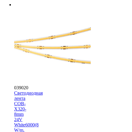
039020
Светодиодная
лента
COB-
X320-
8mm
24V
White6000(8
W/m,