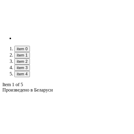
item 0
item 1
item 2
item 3
item 4
Item 1 of 5
Произведено в Беларуси