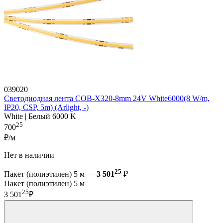
039020
Светодиодная лента COB-X320-8mm 24V White6000(8 W/m,
IP20, CSP, 5m) (Arlight, -)
White | Белый 6000 K
25
700
₽/м
Нет в наличии
25
Пакет (полиэтилен) 5 м —
3 501
₽
Пакет (полиэтилен) 5 м
25
3 501
₽