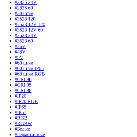
#2835 24V
#2835 60
#30 шт/м
#3528 120
#3528 12V 120
#3528 12V 60
#3528 24V
#3528 60
#36V
#48V
#5V
#60 шт/м
#60 шт/м IP65
#60 шт/м RGB
#CRI 90
#CRI 95
#CRI 98
#IP20
#IP20 RGB
#IP65
#IP67
#RGB
#RGBW
#Белые
#Герметичные