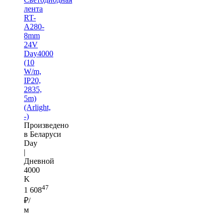
лента
RT-
A280-
8mm
24V
Day4000
(10
W/m,
IP20,
2835,
5m)
(Arlight,
-)
Произведено
в Беларуси
Day
|
Дневной
4000
K
47
1 608
₽/
м