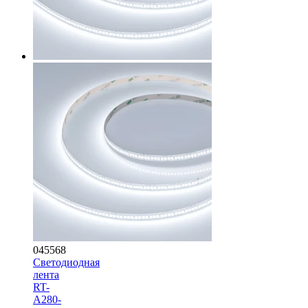
045568
Светодиодная
лента
RT-
A280-