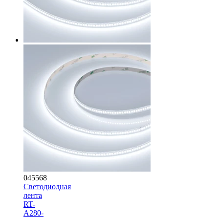
045568
Светодиодная
лента
RT-
A280-