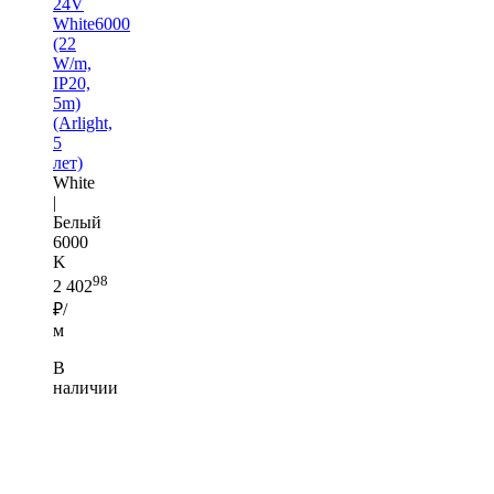
24V
White6000
(22
W/m,
IP20,
5m)
(Arlight,
5
лет)
White
|
Белый
6000
K
98
2 402
₽/
м
В
наличии