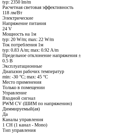
typ: 2350 lm/m
Расчетная световая эффективность
118 лм/Вт
Электрические
Напряжение питания
24 V
Мощность на 1м
typ: 20 W/m; max: 22 W/m
Ток потребления 1м
typ: 0.83 A/m; max: 0.92 A/m
Предельное отклонение напряжения ±
0.5 В
Эксплуатационные
Диапазон рабочих температур
min: -30 °C; max: 45 °C
Место применения
Только в помещении
Управление
Входной сигнал
PWM СV (ШИМ по напряжению)
Диммируемый(ая)
Да
Каналы управления
1 CH (1 канал - Mono)
Тип управления