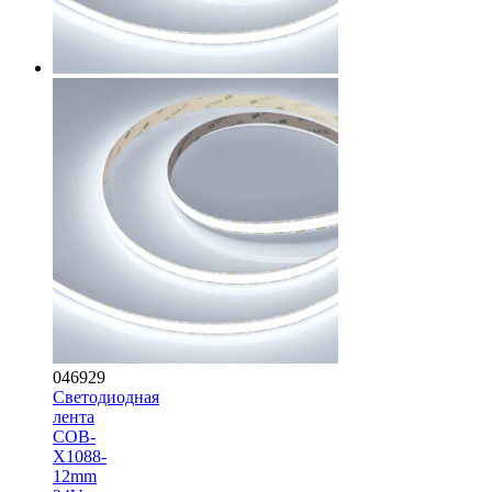
046929
Светодиодная
лента
COB-
X1088-
12mm