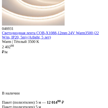
046931
Светодиодная лента COB-X1088-12mm 24V Warm3500 (22
W/m, IP20, 5m) (Arlight, 5 лет)
Warm | Тёплый 3500 K
98
2 402
₽/м
В наличии
90
Пакет (полиэтилен) 5 м —
12 014
₽
Пакет (полиэтилен) 5 м