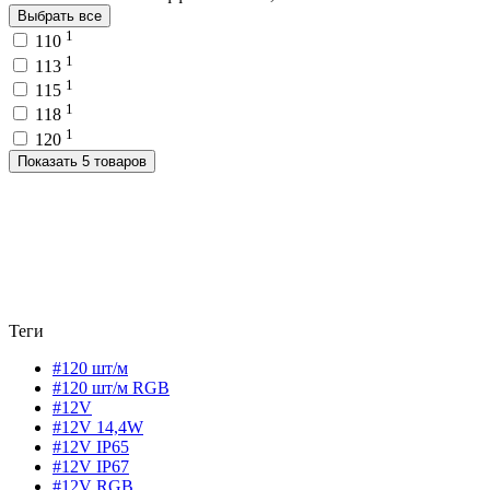
Выбрать все
1
110
1
113
1
115
1
118
1
120
Показать 5 товаров
Теги
#120 шт/м
#120 шт/м RGB
#12V
#12V 14,4W
#12V IP65
#12V IP67
#12V RGB