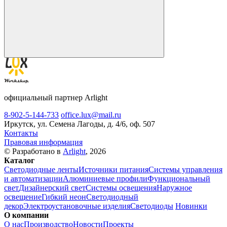
официальный партнер Arlight
8-902-5-144-733
office.lux@mail.ru
Иркутск, ул. Семена Лагоды, д. 4/6, оф. 507
Контакты
Правовая информация
© Разработано в
Arlight
, 2026
Каталог
Светодиодные ленты
Источники питания
Системы управления
и автоматизации
Алюминиевые профили
Функциональный
свет
Дизайнерский свет
Системы освещения
Наружное
освещение
Гибкий неон
Светодиодный
декор
Электроустановочные изделия
Светодиоды
Новинки
О компании
О нас
Производство
Новости
Проекты