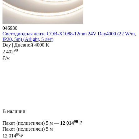
046930
Светодиодная лента COB-X1088-12mm 24V Day4000 (22 W/m,
IP20, 5m) (Arlight, 5 лет)
Day | Дневной 4000 K
98
2 402
₽/м
В наличии
90
Пакет (полиэтилен) 5 м —
12 014
₽
Пакет (полиэтилен) 5 м
90
12 014
₽