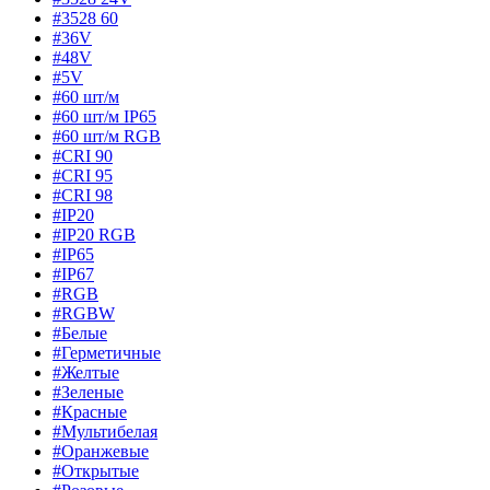
#3528 60
#36V
#48V
#5V
#60 шт/м
#60 шт/м IP65
#60 шт/м RGB
#CRI 90
#CRI 95
#CRI 98
#IP20
#IP20 RGB
#IP65
#IP67
#RGB
#RGBW
#Белые
#Герметичные
#Желтые
#Зеленые
#Красные
#Мультибелая
#Оранжевые
#Открытые