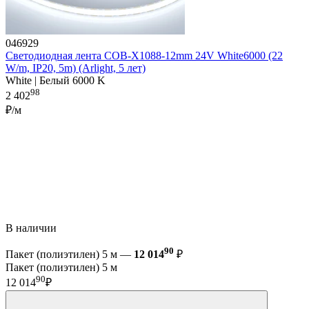
046929
Светодиодная лента COB-X1088-12mm 24V White6000 (22
W/m, IP20, 5m) (Arlight, 5 лет)
White | Белый 6000 K
98
2 402
₽/м
В наличии
90
Пакет (полиэтилен) 5 м —
12 014
₽
Пакет (полиэтилен) 5 м
90
12 014
₽