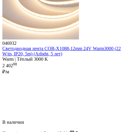
046932
Светодиодная лента COB-X1088-12mm 24V Warm3000 (22
W/m, IP20, 5m) (Arlight, 5 лет)
Warm | Тёплый 3000 K
98
2 402
₽/м
В наличии
90