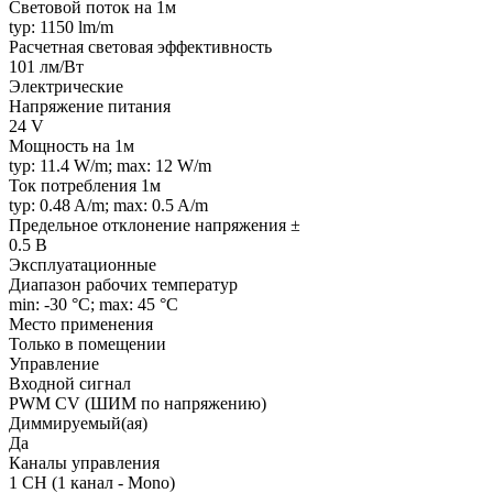
Световой поток на 1м
typ: 1150 lm/m
Расчетная световая эффективность
101 лм/Вт
Электрические
Напряжение питания
24 V
Мощность на 1м
typ: 11.4 W/m; max: 12 W/m
Ток потребления 1м
typ: 0.48 A/m; max: 0.5 A/m
Предельное отклонение напряжения ±
0.5 В
Эксплуатационные
Диапазон рабочих температур
min: -30 °C; max: 45 °C
Место применения
Только в помещении
Управление
Входной сигнал
PWM СV (ШИМ по напряжению)
Диммируемый(ая)
Да
Каналы управления
1 CH (1 канал - Mono)