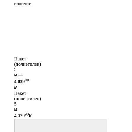
наличии
Пакет
(полиэтилен)
5
м —
90
4 039
₽
Пакет
(полиэтилен)
5
м
90
4 039
₽