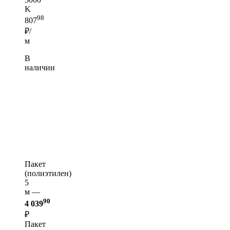
K
98
807
₽/
м
В
наличии
Пакет
(полиэтилен)
5
м —
90
4 039
₽
Пакет