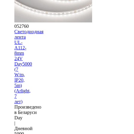
052760
Светодиодная
лента
UL-
A112-
8mm
24V
Day5000
(7
W/m,
IP20,
5m)
(Arlight,
7
лет)
Произведено
в Беларуси
Day
|
Дневной
5000