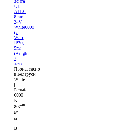
лента
UL-
A112-
8mm
24V
White6000
(7
W/m,
IP20,
5m)
(Arlight,
7
лет)
Произведено
в Беларуси
White
|
Белый
6000
K
98
807
₽/
м
В