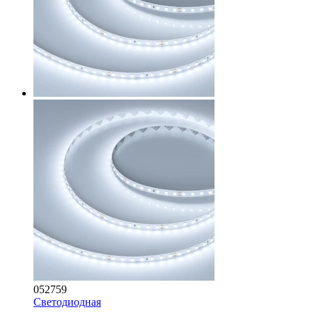
052759
Светодиодная