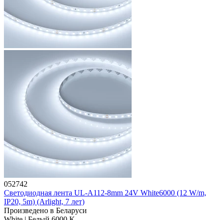
052742
Светодиодная лента UL-A112-8mm 24V White6000 (12 W/m,
IP20, 5m) (Arlight, 7 лет)
Произведено в Беларуси
White | Белый 6000 K