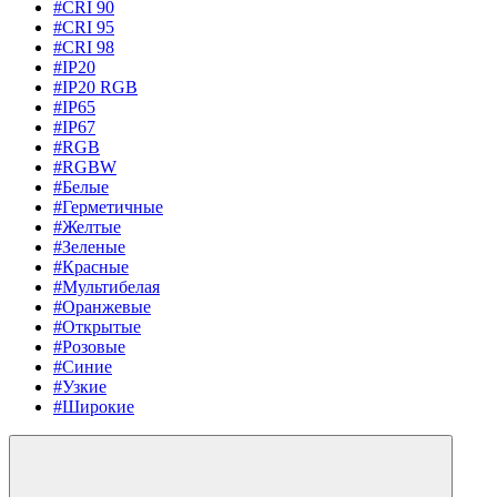
#CRI 90
#CRI 95
#CRI 98
#IP20
#IP20 RGB
#IP65
#IP67
#RGB
#RGBW
#Белые
#Герметичные
#Желтые
#Зеленые
#Красные
#Мультибелая
#Оранжевые
#Открытые
#Розовые
#Синие
#Узкие
#Широкие