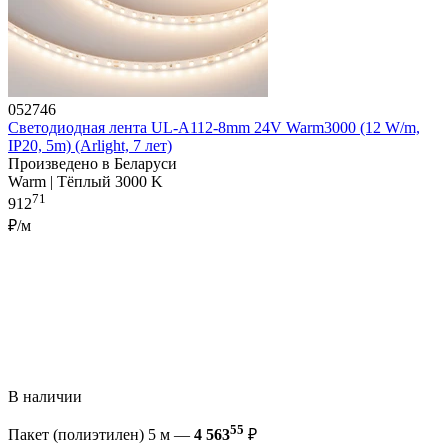
052746
Светодиодная лента UL-A112-8mm 24V Warm3000 (12 W/m,
IP20, 5m) (Arlight, 7 лет)
Произведено в Беларуси
Warm | Тёплый 3000 K
71
912
₽/м
В наличии
55
Пакет (полиэтилен) 5 м —
4 563
₽