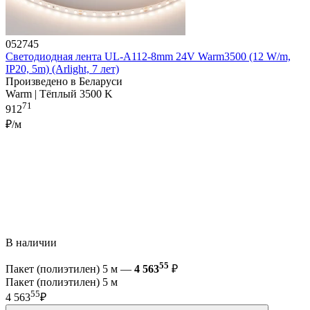
052745
Светодиодная лента UL-A112-8mm 24V Warm3500 (12 W/m,
IP20, 5m) (Arlight, 7 лет)
Произведено в Беларуси
Warm | Тёплый 3500 K
71
912
₽/м
В наличии
55
Пакет (полиэтилен) 5 м —
4 563
₽
Пакет (полиэтилен) 5 м
55
4 563
₽