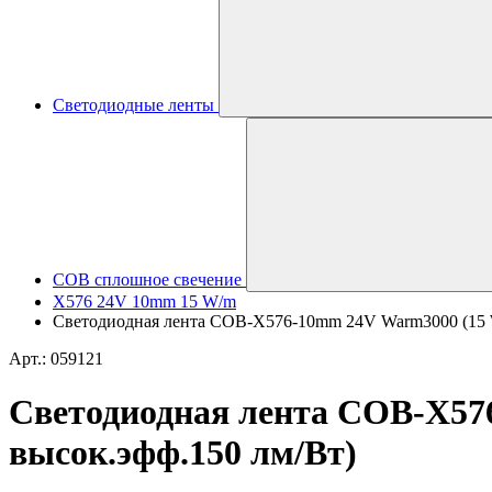
Светодиодные ленты
COB сплошное свечение
X576 24V 10mm 15 W/m
Светодиодная лента COB-X576-10mm 24V Warm3000 (15 W/m
Арт.: 059121
Светодиодная лента COB-X576
высок.эфф.150 лм/Вт)