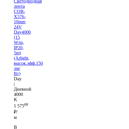
Светодиодная
лента
COB-
X576-
10mm
24V
Day4000
(15
W/m,
IP20,
5m)
(Arlight,
высок.эфф.150
лм/
Вт)
Day
|
Дневной
4000
K
68
1 575
₽/
м
В