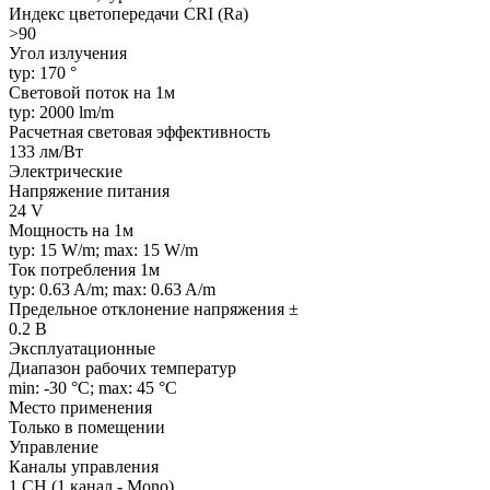
Индекс цветопередачи CRI (Ra)
>90
Угол излучения
typ: 170 °
Световой поток на 1м
typ: 2000 lm/m
Расчетная световая эффективность
133 лм/Вт
Электрические
Напряжение питания
24 V
Мощность на 1м
typ: 15 W/m; max: 15 W/m
Ток потребления 1м
typ: 0.63 A/m; max: 0.63 A/m
Предельное отклонение напряжения ±
0.2 В
Эксплуатационные
Диапазон рабочих температур
min: -30 °C; max: 45 °C
Место применения
Только в помещении
Управление
Каналы управления
1 CH (1 канал - Mono)