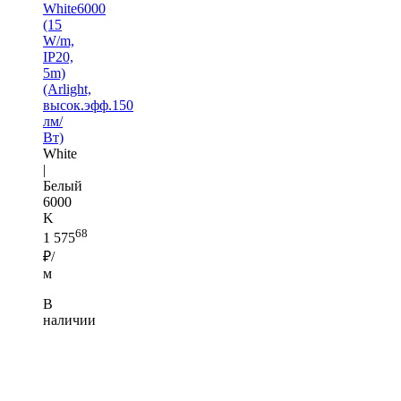
White6000
(15
W/m,
IP20,
5m)
(Arlight,
высок.эфф.150
лм/
Вт)
White
|
Белый
6000
K
68
1 575
₽/
м
В
наличии