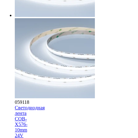
059118
Светодиодная
лента
COB-
X576-
10mm
24V