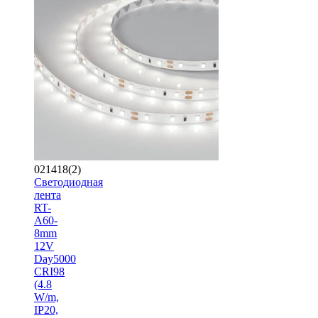
021418(2)
Светодиодная
лента
RT-
A60-
8mm
12V
Day5000
CRI98
(4.8
W/m,
IP20,