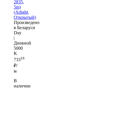
2835,
5m)
(Arlight,
Открытый)
Произведено
в Беларуси
Day
|
Дневной
5000
K
16
733
₽/
м
В
наличии