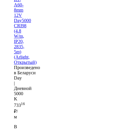
A60-
8mm
12V
Day5000
CRI98
(4.8
W/m,
IP20,
2835,
5m)
(Arlight,
Открытый)
Произведено
в Беларуси
Day
|
Дневной
5000
K
16
733
₽/
м
В