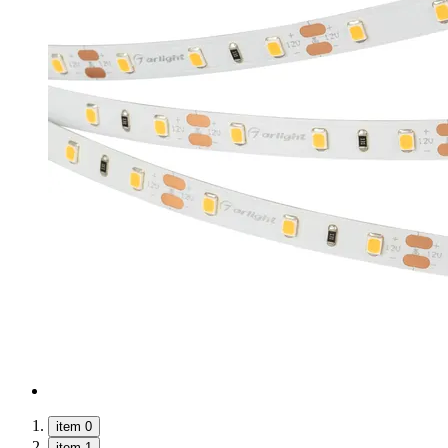
item 0
item 1