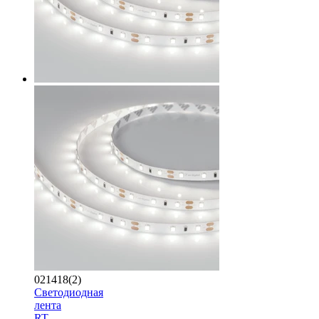
021418(2)
Светодиодная
лента
RT-