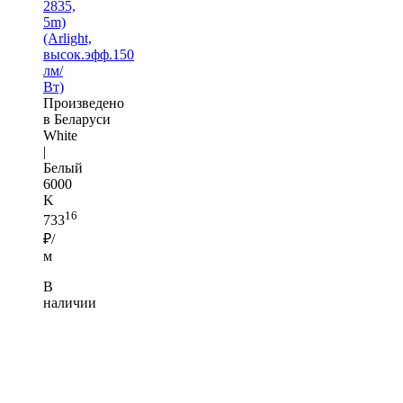
2835,
5m)
(Arlight,
высок.эфф.150
лм/
Вт)
Произведено
в Беларуси
White
|
Белый
6000
K
16
733
₽/
м
В
наличии