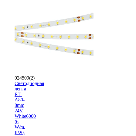
024509(2)
Светодиодная
лента
RT-
A80-
8mm
24V
White6000
(6
W/m,
IP20,