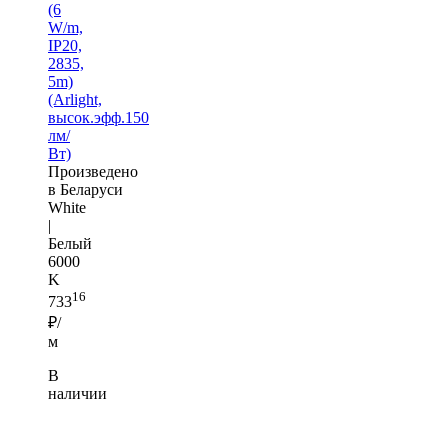
(6
W/m,
IP20,
2835,
5m)
(Arlight,
высок.эфф.150
лм/
Вт)
Произведено
в Беларуси
White
|
Белый
6000
K
16
733
₽/
м
В
наличии