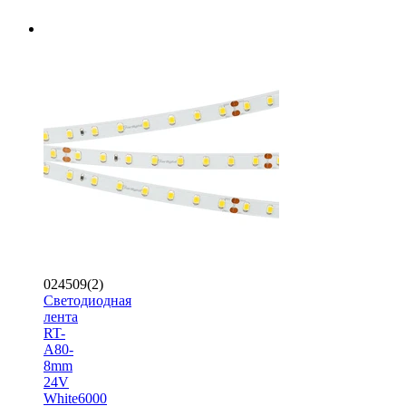
024509(2)
Светодиодная
лента
RT-
A80-
8mm
24V
White6000