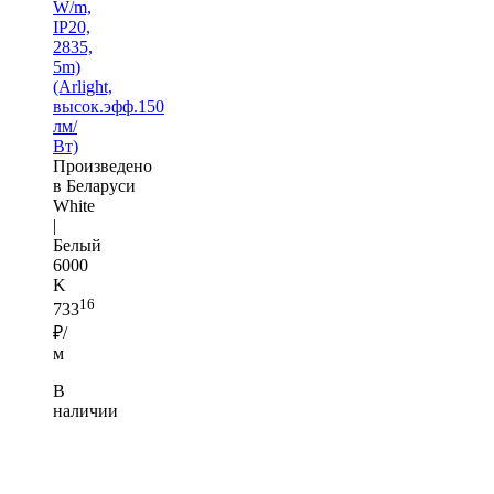
W/m,
IP20,
2835,
5m)
(Arlight,
высок.эфф.150
лм/
Вт)
Произведено
в Беларуси
White
|
Белый
6000
K
16
733
₽/
м
В
наличии