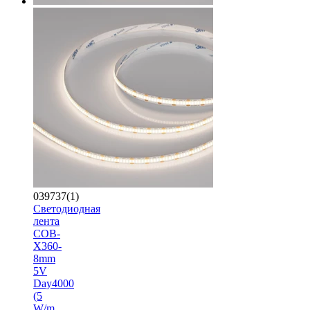
039737(1)
Светодиодная
лента
COB-
X360-
8mm
5V
Day4000
(5
W/m,