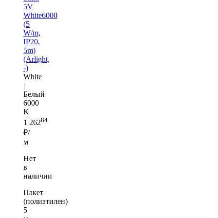
5V
White6000
(5
W/m,
IP20,
5m)
(Arlight,
-)
White
|
Белый
6000
K
84
1 262
₽/
м
Нет
в
наличии
Пакет
(полиэтилен)
5