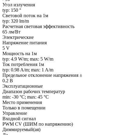
Угол излучения
typ: 150 °
Световой поток на 1м
typ: 320 lm/m
Расчетная световая эффективность
65 лм/Вт
Электрические
Напряжение питания
5 V
Мощность на 1м
typ: 4.9 W/m; max: 5 W/m
Ток потребления 1м
typ: 0.98 A/m; max: 1 A/m
Предельное отклонение напряжения ±
0.2 В
Эксплуатационные
Диапазон рабочих температур
min: -30 °C; max: 45 °C
Место применения
Только в помещении
Управление
Входной сигнал
PWM СV (ШИМ по напряжению)
Диммируемый(ая)
Да