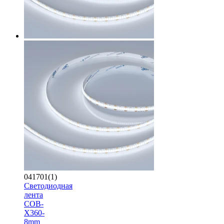
041701(1)
Светодиодная
лента
COB-
X360-
8mm