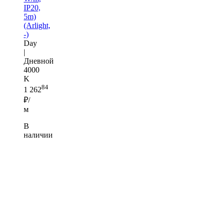
IP20,
5m)
(Arlight,
-)
Day
|
Дневной
4000
K
84
1 262
₽/
м
В
наличии