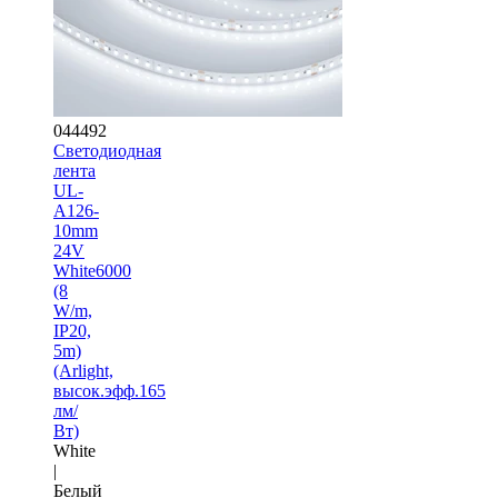
044492
Светодиодная
лента
UL-
A126-
10mm
24V
White6000
(8
W/m,
IP20,
5m)
(Arlight,
высок.эфф.165
лм/
Вт)
White
|
Белый