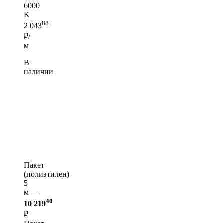
6000
K
88
2 043
₽/
м
В
наличии
Пакет
(полиэтилен)
5
м —
40
10 219
₽