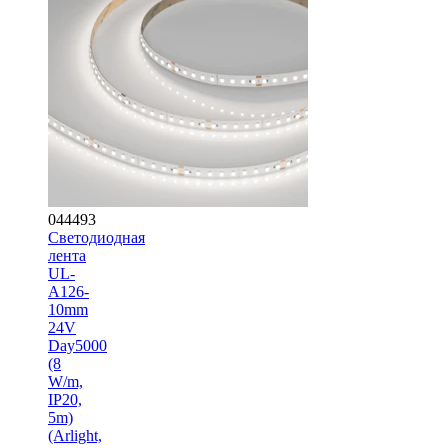
044493
Светодиодная
лента
UL-
A126-
10mm
24V
Day5000
(8
W/m,
IP20,
5m)
(Arlight,