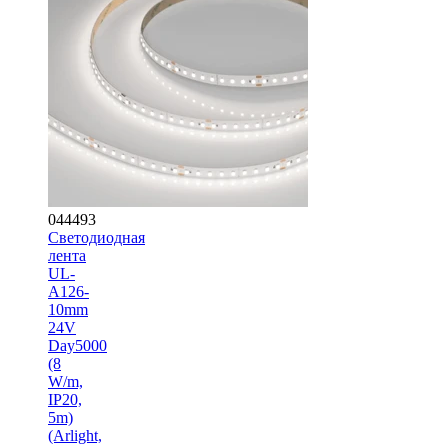
044493
Светодиодная
лента
UL-
A126-
10mm
24V
Day5000
(8
W/m,
IP20,
5m)
(Arlight,