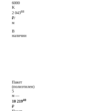
6000
K
88
2 043
₽/
м
В
наличии
Пакет
(полиэтилен)
5
м —
40
10 219
₽