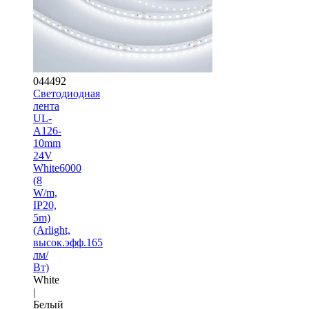
044492
Светодиодная
лента
UL-
A126-
10mm
24V
White6000
(8
W/m,
IP20,
5m)
(Arlight,
высок.эфф.165
лм/
Вт)
White
|
Белый