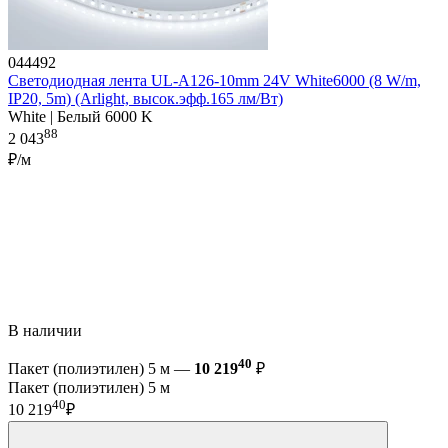
044492
Светодиодная лента UL-A126-10mm 24V White6000 (8 W/m,
IP20, 5m) (Arlight, высок.эфф.165 лм/Вт)
White | Белый 6000 K
88
2 043
₽/м
В наличии
40
Пакет (полиэтилен) 5 м —
10 219
₽
Пакет (полиэтилен) 5 м
40
10 219
₽