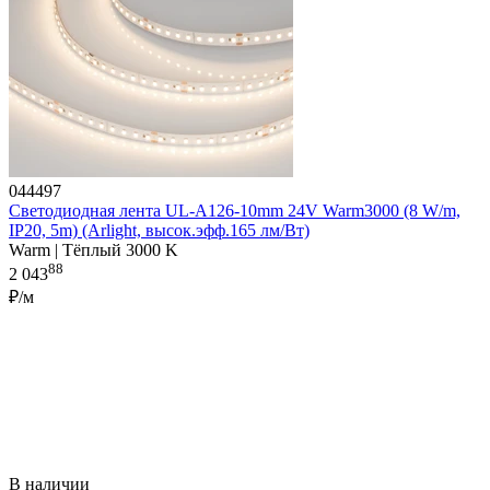
044497
Светодиодная лента UL-A126-10mm 24V Warm3000 (8 W/m,
IP20, 5m) (Arlight, высок.эфф.165 лм/Вт)
Warm | Тёплый 3000 K
88
2 043
₽/м
В наличии