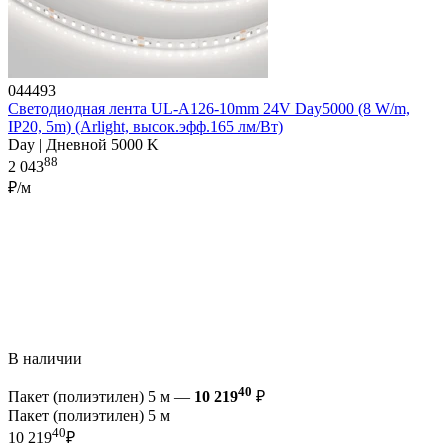
044493
Светодиодная лента UL-A126-10mm 24V Day5000 (8 W/m,
IP20, 5m) (Arlight, высок.эфф.165 лм/Вт)
Day | Дневной 5000 K
88
2 043
₽/м
В наличии
40
Пакет (полиэтилен) 5 м —
10 219
₽
Пакет (полиэтилен) 5 м
40
10 219
₽