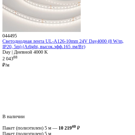
044495
Светодиодная лента UL-A126-10mm 24V Day4000 (8 W/m,
IP20, 5m) (Arlight, высок.эфф.165 лм/Вт)
Day | Дневной 4000 K
88
2 043
₽/м
В наличии
40
Пакет (полиэтилен) 5 м —
10 219
₽
Пакет (полиэтилен) 5 м