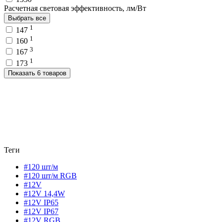
Расчетная световая эффективность, лм/Вт
Выбрать все
1
147
1
160
3
167
1
173
Показать 6 товаров
Теги
#120 шт/м
#120 шт/м RGB
#12V
#12V 14,4W
#12V IP65
#12V IP67
#12V RGB