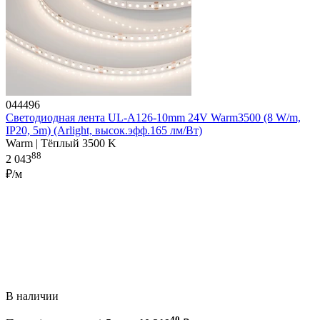
044496
Светодиодная лента UL-A126-10mm 24V Warm3500 (8 W/m,
IP20, 5m) (Arlight, высок.эфф.165 лм/Вт)
Warm | Тёплый 3500 K
88
2 043
₽/м
В наличии
40