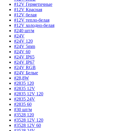
#12V Герметичные
#12V Красная
#12V белая
#12V тепло-белая
#12V холодно-белая
#240 шт/м
#24V
#24V 120
#24V 5mm
#24V 60
#24V IP65
#24V IP67
#24V RGB
#24V Белые
#28,8W
#2835 120
#2835 12V
#2835 12V 120
#2835 24V
#2835 60
#30 шт/м
#3528 120
#3528 12V 120
#3528 12V 60
#3528 24V