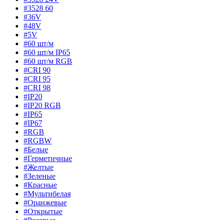
#3528 60
#36V
#48V
#5V
#60 шт/м
#60 шт/м IP65
#60 шт/м RGB
#CRI 90
#CRI 95
#CRI 98
#IP20
#IP20 RGB
#IP65
#IP67
#RGB
#RGBW
#Белые
#Герметичные
#Желтые
#Зеленые
#Красные
#Мультибелая
#Оранжевые
#Открытые