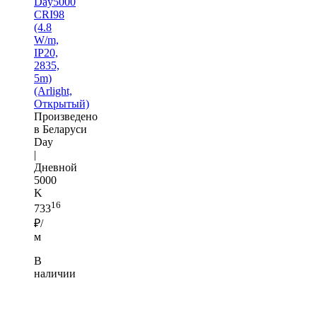
Day5000
CRI98
(4.8
W/m,
IP20,
2835,
5m)
(Arlight,
Открытый)
Произведено
в Беларуси
Day
|
Дневной
5000
K
16
733
₽/
м
В
наличии