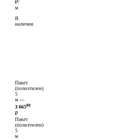
₽/
м
В
наличии
Пакет
(полиэтилен)
5
м —
80
3 665
₽
Пакет
(полиэтилен)
5
м