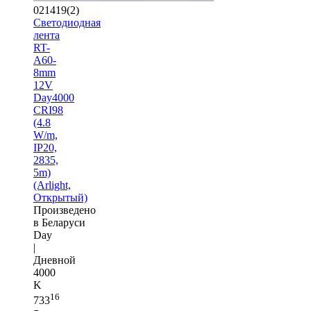
021419(2)
Светодиодная
лента
RT-
A60-
8mm
12V
Day4000
CRI98
(4.8
W/m,
IP20,
2835,
5m)
(Arlight,
Открытый)
Произведено
в Беларуси
Day
|
Дневной
4000
K
16
733