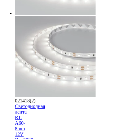
021418(2)
Светодиодная
лента
RT-
A60-
8mm
12V