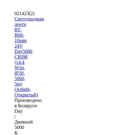
021423(2)
Светодиодная
лента
RT-
B60-
10mm
24V
Day5000
CRI98
(14.4
W/m,
IP20,
5060,
5m)
(Arlight,
Открытый)
Произведено
в Беларуси
Day
|
Дневной
5000
K