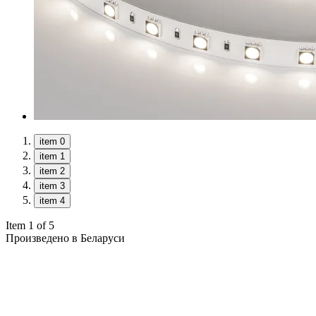
item 0
item 1
item 2
item 3
item 4
Item 1 of 5
Произведено в Беларуси