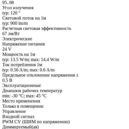
95..98
Угол излучения
typ: 120 °
Световой поток на 1м
typ: 900 lm/m
Расчетная световая эффективность
67 лм/Вт
Электрические
Напряжение питания
24 V
Мощность на 1м
typ: 13.5 W/m; max: 14.4 W/m
Ток потребления 1м
typ: 0.56 A/m; max: 0.6 A/m
Предельное отклонение напряжения ±
0.5 В
Эксплуатационные
Диапазон рабочих температур
min: -30 °C; max: 45 °C
Место применения
Только в помещении
Управление
Входной сигнал
PWM СV (ШИМ по напряжению)
Диммируемый(ая)