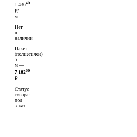
40
1 436
₽/
м
Нет
в
наличии
Пакет
(полиэтилен)
5
м —
00
7 182
₽
Статус
товара:
под
заказ