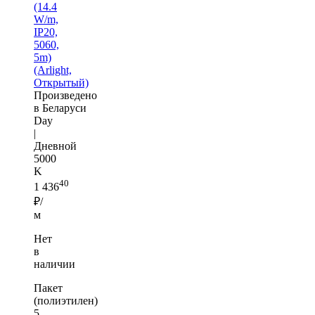
(14.4
W/m,
IP20,
5060,
5m)
(Arlight,
Открытый)
Произведено
в Беларуси
Day
|
Дневной
5000
K
40
1 436
₽/
м
Нет
в
наличии
Пакет
(полиэтилен)
5