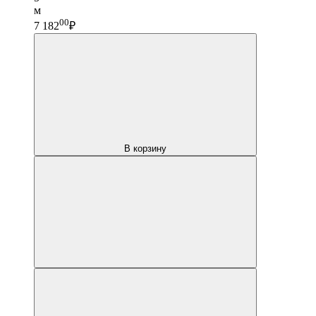
м
00
7 182
₽
В корзину