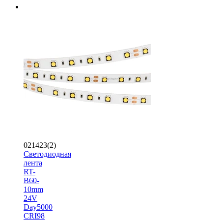
021423(2)
Светодиодная
лента
RT-
B60-
10mm
24V
Day5000
CRI98