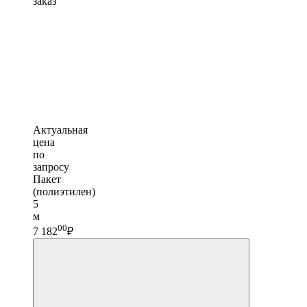
заказ
Актуальная
цена
по
запросу
Пакет
(полиэтилен)
5
м
00
7 182
₽