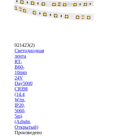
021423(2)
Светодиодная
лента
RT-
B60-
10mm
24V
Day5000
CRI98
(14.4
W/m,
IP20,
5060,
5m)
(Arlight,
Открытый)
Произведено