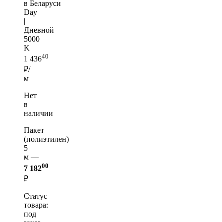
в Беларуси
Day
|
Дневной
5000
K
40
1 436
₽/
м
Нет
в
наличии
Пакет
(полиэтилен)
5
м —
00
7 182
₽
Статус
товара:
под