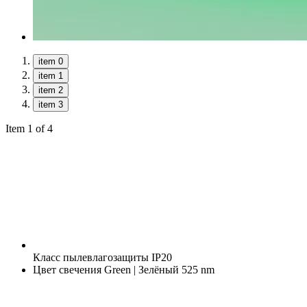
item 0
item 1
item 2
item 3
Item 1 of 4
Класс пылевлагозащиты
IP20
Цвет свечения
Green | Зелёный 525 nm